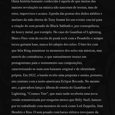
Outra história bastante conhecida é aquela de que muitas das
maiores revoluções na música não nasceram de teorias, mas de
erros, improvisos e acasos. A perda das pontas dos dedos médios e
anelares da mão direita de Tony Iommi foi um evento crucial para
a criação do som pesado do Black Sabbath e, por consequência,
do heavy metal, por exemplo. No caso do Guardian of Lightning,
Marco Fino vem da escola do punk rock com a Pesadello e sempre
tocou guitarra base, nunca foi adepto dos solos. O fato fez com
que Irón King assumisse os momentos dos solos nas músicas, mas
através do contrabaixo, o que naturalmente trouxe um
protagonismo para o instrumento nas composições,
caracterizando-se num som bastante original e de identidade
própria. Em 2022, a banda recebe uma proposta e assina, portanto,
um contrato com a norte-americana Eclipse Records. No mesmo
ano, a gravadora lança o álbum de estreia do Guardian of
Lightning, “Cosmos Tree”, que mais tarde receberia uma nova
versão remasterizada por ninguém menos que Billy Stull, famoso
por ter trabalhado com monstros do rock como Led Zeppelin, Jimi
Hendrix e Kiss. O som pesado com baixo elétrico trovejante da