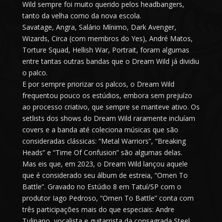
Wild sempre foi muito querido pelos headbangers,
tanto da velha como da nova escola.
Savatage, Angra, Salário Mínimo, Dark Avenger,
Wizards, Circa (com membros do Yes), André Matos,
Torture Squad, Hellish War, Portrait, foram algumas
entre tantas outras bandas que o Dream Wild já dividiu
o palco.
E por sempre priorizar os palcos, o Dream Wild
frequentou pouco os estúdios, embora sem prejuízo
ao processo criativo, que sempre se manteve ativo. Os
setlists dos shows do Dream Wild raramente incluíam
covers e a banda até coleciona músicas que são
consideradas clássicas: “Metal Warriors”, “Breaking
Heads” e “Time Of Confusion” são algumas delas.
Mas eis que, em 2023, o Dream Wild lançou aquele
que é considerado seu álbum de estreia, “Omen To
Battle”. Gravado no Estúdio 8 em Tatuí/SP com o
produtor Iago Pedroso, “Omen To Battle” conta com
três participações mais do que especiais: Andre
Tulipano, vocalista e guitarrista da consagrada Steel